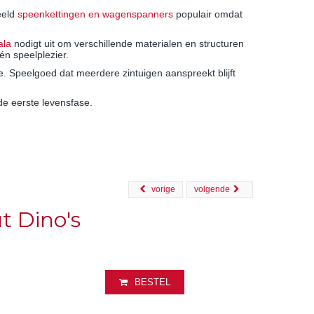
eeld
speenkettingen en wagenspanners
populair omdat
ala
nodigt uit om verschillende materialen en structuren
én speelplezier.
e. Speelgoed dat meerdere zintuigen aanspreekt blijft
de eerste levensfase.
vorige
volgende
t Dino's
BESTEL