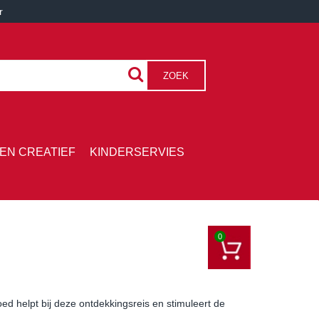
r
ZOEK
EN CREATIEF
KINDERSERVIES
0
d helpt bij deze ontdekkingsreis en stimuleert de