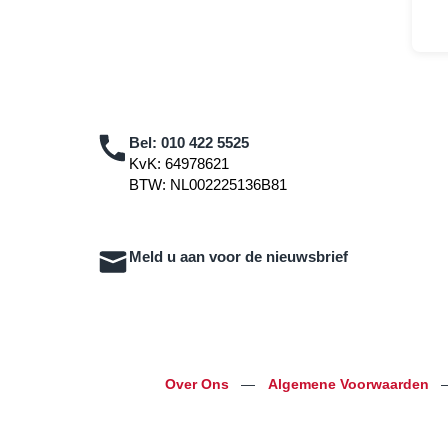
Bel:
010 422 5525
KvK: 64978621
BTW: NL002225136B81
Meld u aan voor de nieuwsbrief
Over Ons
—
Algemene Voorwaarden