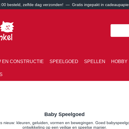
00 besteld, zelfde dag verzonden! — Gratis ingepakt in cadeaupapie
 EN CONSTRUCTIE
SPEELGOED
SPELLEN
HOBBY 
S
Baby Speelgoed
 is nieuw: kleuren, geluiden, vormen en bewegingen. Goed babyspeelgoe
ontwikkeling op een veilige en speelse manier.