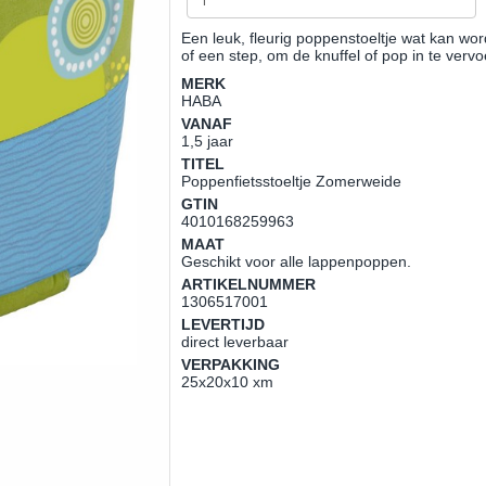
Een leuk, fleurig poppenstoeltje wat kan wor
of een step, om de knuffel of pop in te verv
MERK
HABA
VANAF
1,5 jaar
TITEL
Poppenfietsstoeltje Zomerweide
GTIN
4010168259963
MAAT
Geschikt voor alle lappenpoppen.
ARTIKELNUMMER
1306517001
LEVERTIJD
direct leverbaar
VERPAKKING
25x20x10 xm