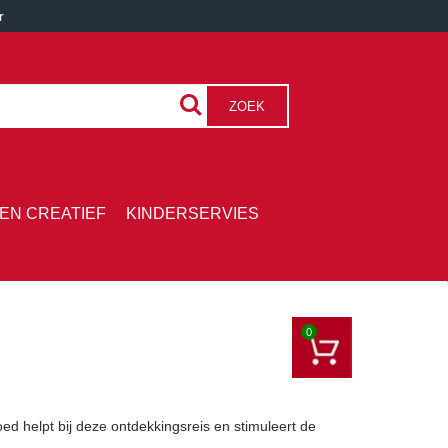
r
ZOEK
EN CREATIEF
KINDERSERVIES
0
d helpt bij deze ontdekkingsreis en stimuleert de