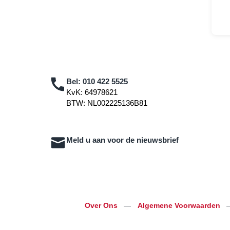
Bel:
010 422 5525
KvK: 64978621
BTW: NL002225136B81
Meld u aan voor de nieuwsbrief
Over Ons
—
Algemene Voorwaarden