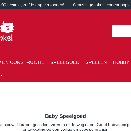
00 besteld, zelfde dag verzonden! — Gratis ingepakt in cadeaupapie
 EN CONSTRUCTIE
SPEELGOED
SPELLEN
HOBBY 
S
Baby Speelgoed
 is nieuw: kleuren, geluiden, vormen en bewegingen. Goed babyspeelgoe
ontwikkeling op een veilige en speelse manier.