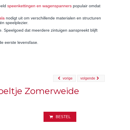
eeld
speenkettingen en wagenspanners
populair omdat
ala
nodigt uit om verschillende materialen en structuren
én speelplezier.
e. Speelgoed dat meerdere zintuigen aanspreekt blijft
de eerste levensfase.
vorige
volgende
oeltje Zomerweide
BESTEL