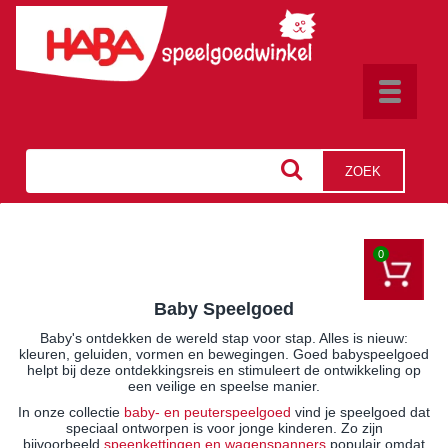
Toggle
navigat
ZOEK
0
Baby Speelgoed
Baby's ontdekken de wereld stap voor stap. Alles is nieuw:
kleuren, geluiden, vormen en bewegingen. Goed babyspeelgoed
helpt bij deze ontdekkingsreis en stimuleert de ontwikkeling op
een veilige en speelse manier.
In onze collectie
baby- en peuterspeelgoed
vind je speelgoed dat
speciaal ontworpen is voor jonge kinderen. Zo zijn
bijvoorbeeld
speenkettingen en wagenspanners
populair omdat