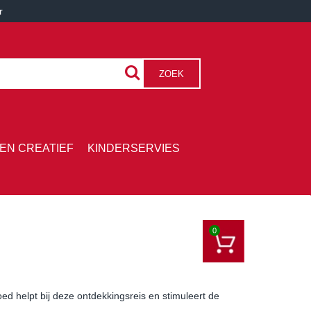
r
ZOEK
EN CREATIEF
KINDERSERVIES
0
d helpt bij deze ontdekkingsreis en stimuleert de