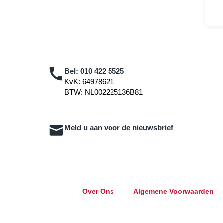
Bel:
010 422 5525
KvK: 64978621
BTW: NL002225136B81
Meld u aan voor de nieuwsbrief
Over Ons
—
Algemene Voorwaarden