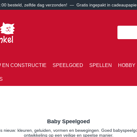
00 besteld, zelfde dag verzonden! — Gratis ingepakt in cadeaupapie
 EN CONSTRUCTIE
SPEELGOED
SPELLEN
HOBBY 
S
Baby Speelgoed
 is nieuw: kleuren, geluiden, vormen en bewegingen. Goed babyspeelgoe
ontwikkeling op een veilige en speelse manier.