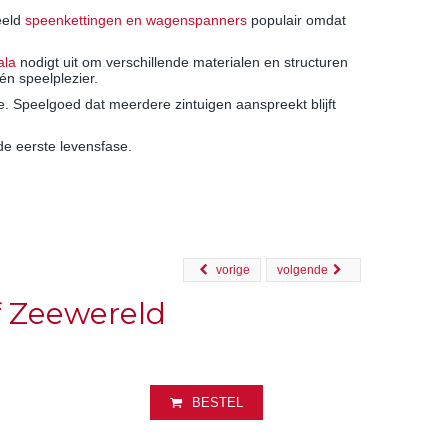
eeld
speenkettingen en wagenspanners
populair omdat
ala
nodigt uit om verschillende materialen en structuren
én speelplezier.
e. Speelgoed dat meerdere zintuigen aanspreekt blijft
de eerste levensfase.
vorige
volgende
f Zeewereld
BESTEL