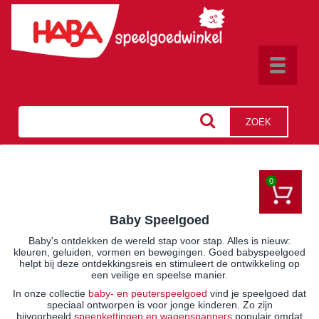
Toggle
navigat
ZOEK
0
Baby Speelgoed
Baby's ontdekken de wereld stap voor stap. Alles is nieuw:
kleuren, geluiden, vormen en bewegingen. Goed babyspeelgoed
helpt bij deze ontdekkingsreis en stimuleert de ontwikkeling op
een veilige en speelse manier.
In onze collectie
baby- en peuterspeelgoed
vind je speelgoed dat
speciaal ontworpen is voor jonge kinderen. Zo zijn
bijvoorbeeld
speenkettingen en wagenspanners
populair omdat