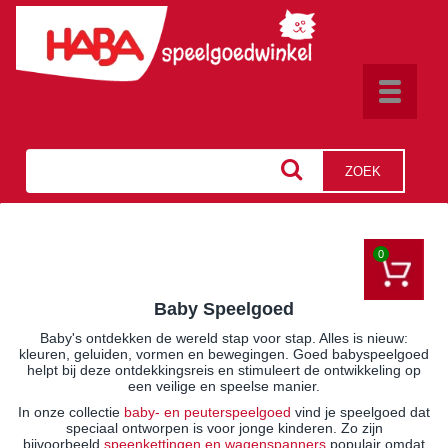
Toggle
navigat
ZOEK
0
Baby Speelgoed
Baby's ontdekken de wereld stap voor stap. Alles is nieuw:
kleuren, geluiden, vormen en bewegingen. Goed babyspeelgoed
helpt bij deze ontdekkingsreis en stimuleert de ontwikkeling op
een veilige en speelse manier.
In onze collectie
baby- en peuterspeelgoed
vind je speelgoed dat
speciaal ontworpen is voor jonge kinderen. Zo zijn
bijvoorbeeld
speenkettingen en wagenspanners
populair omdat