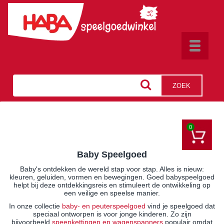
Toggle
navigat
ZOEK
0
Baby Speelgoed
Baby's ontdekken de wereld stap voor stap. Alles is nieuw:
kleuren, geluiden, vormen en bewegingen. Goed babyspeelgoed
helpt bij deze ontdekkingsreis en stimuleert de ontwikkeling op
een veilige en speelse manier.
In onze collectie
baby- en peuterspeelgoed
vind je speelgoed dat
speciaal ontworpen is voor jonge kinderen. Zo zijn
bijvoorbeeld
speenkettingen en wagenspanners
populair omdat