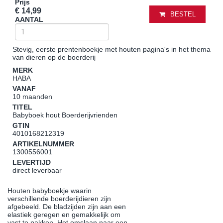
Prijs
€ 14,99
BESTEL
AANTAL
Stevig, eerste prentenboekje met houten pagina's in het thema
van dieren op de boerderij
MERK
HABA
VANAF
10 maanden
TITEL
Babyboek hout Boerderijvrienden
GTIN
4010168212319
ARTIKELNUMMER
1300556001
LEVERTIJD
direct leverbaar
Houten babyboekje waarin
verschillende boerderijdieren zijn
afgebeeld. De bladzijden zijn aan een
elastiek geregen en gemakkelijk om
vast te pakken. Het omslaan naar een