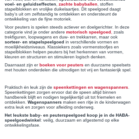
voel- en geluidseffecten
,
zachte
babyballen
, stoffen
stapelblokken en vrolijke duikelaartjes. Dit speelgoed daagt
baby’s uit om zelfstandig te ontdekken en ondersteunt de
ontwikkeling van de fijne motoriek.
Voor peuters is spelen steeds actiever en doelgerichter. In deze
categorie vind je onder andere
motorisch speelgoed
,
zoals
trekfiguren, loopwagens en duw- en trekkarren, maar ook
sorteer- en stapelspeelgoed
in verschillende vormen en
moeilijkheidsniveaus. Klassiekers zoals vormenstoofjes en
stapelblokken helpen peuters bij het herkennen van vormen,
kleuren en structuren en stimuleren logisch denken.
Daarnaast zijn er
boeken voor peuters
en duurzame speelsets
met houten onderdelen die uitnodigen tot vrij en fantasierijk spel.
Speenkettingen en wagenspanners: handig voor thuis en
onderweg
Praktisch én leuk zijn de
speenkettingen
en
wagenspanners
.
Speenkettingen zorgen ervoor dat de speen altijd binnen
handbereik blijft en nodigen tegelijkertijd uit tot friemelen en
ontdekken.
Wagenspanners
maken een ritje in de kinderwagen
extra leuk en zorgen voor afleiding onderweg.
Het leukste baby- en peuterspeelgoed koop je in de HABA-
speelgoedwinkel
: veilig, duurzaam en afgestemd op elke
ontwikkelingsfase.