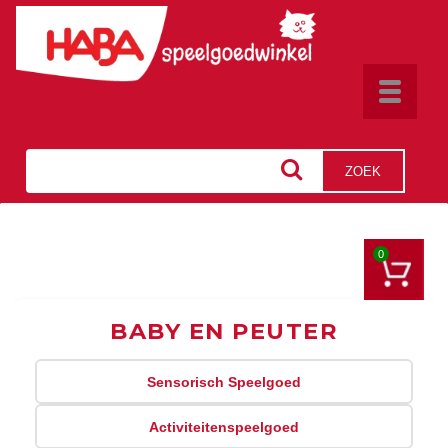
Toggle
navigat
ZOEK
0
BABY EN PEUTER
Sensorisch Speelgoed
Activiteitenspeelgoed