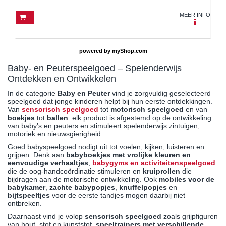
MEER INFO
powered by
myShop.com
Baby- en Peuterspeelgoed – Spelenderwijs
Ontdekken en Ontwikkelen
In de categorie
Baby en Peuter
vind je zorgvuldig geselecteerd
speelgoed dat jonge kinderen helpt bij hun eerste ontdekkingen.
Van
sensorisch speelgoed
tot
motorisch speelgoed
en van
boekjes
tot
ballen
: elk product is afgestemd op de ontwikkeling
van baby’s en peuters en stimuleert spelenderwijs zintuigen,
motoriek en nieuwsgierigheid.
Goed babyspeelgoed nodigt uit tot voelen, kijken, luisteren en
grijpen. Denk aan
babyboekjes met vrolijke kleuren en
eenvoudige verhaaltjes
,
babygyms en activiteitenspeelgoed
die de oog-handcoördinatie stimuleren en
kruiprollen
die
bijdragen aan de motorische ontwikkeling. Ook
mobiles voor de
babykamer
,
zachte babypopjes
,
knuffelpopjes
en
bijtspeeltjes
voor de eerste tandjes mogen daarbij niet
ontbreken.
Daarnaast vind je volop
sensorisch speelgoed
zoals grijpfiguren
van hout, stof en kunststof,
speeltrainers met verschillende