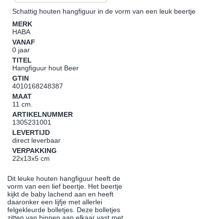
Schattig houten hangfiguur in de vorm van een leuk beertje
MERK
HABA
VANAF
0 jaar
TITEL
Hangfiguur hout Beer
GTIN
4010168248387
MAAT
11 cm.
ARTIKELNUMMER
1305231001
LEVERTIJD
direct leverbaar
VERPAKKING
22x13x5 cm
Dit leuke houten hangfiguur heeft de
vorm van een lief beertje. Het beertje
kijkt de baby lachend aan en heeft
daaronker een lijfje met allerlei
felgekleurde bolletjes. Deze bolletjes
zitten van binnen aan elkaar vast met