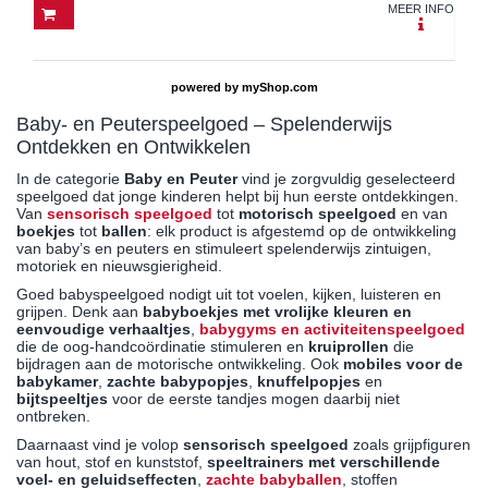
MEER INFO
powered by
myShop.com
Baby- en Peuterspeelgoed – Spelenderwijs
Ontdekken en Ontwikkelen
In de categorie
Baby en Peuter
vind je zorgvuldig geselecteerd
speelgoed dat jonge kinderen helpt bij hun eerste ontdekkingen.
Van
sensorisch speelgoed
tot
motorisch speelgoed
en van
boekjes
tot
ballen
: elk product is afgestemd op de ontwikkeling
van baby’s en peuters en stimuleert spelenderwijs zintuigen,
motoriek en nieuwsgierigheid.
Goed babyspeelgoed nodigt uit tot voelen, kijken, luisteren en
grijpen. Denk aan
babyboekjes met vrolijke kleuren en
eenvoudige verhaaltjes
,
babygyms en activiteitenspeelgoed
die de oog-handcoördinatie stimuleren en
kruiprollen
die
bijdragen aan de motorische ontwikkeling. Ook
mobiles voor de
babykamer
,
zachte babypopjes
,
knuffelpopjes
en
bijtspeeltjes
voor de eerste tandjes mogen daarbij niet
ontbreken.
Daarnaast vind je volop
sensorisch speelgoed
zoals grijpfiguren
van hout, stof en kunststof,
speeltrainers met verschillende
voel- en geluidseffecten
,
zachte
babyballen
, stoffen