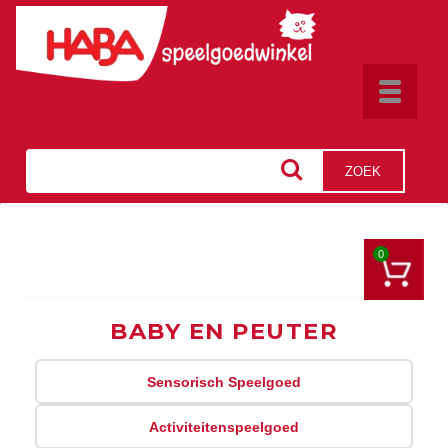
Toggle
navigat
ZOEK
0
BABY EN PEUTER
Sensorisch Speelgoed
Activiteitenspeelgoed