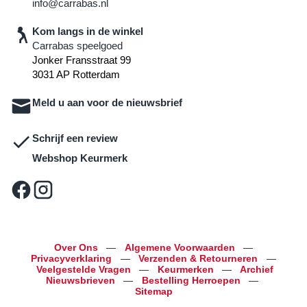
info@carrabas.nl
Kom langs in de winkel
Carrabas speelgoed
Jonker Fransstraat 99
3031 AP Rotterdam
Meld u aan voor de nieuwsbrief
Schrijf een review
Webshop Keurmerk
Over Ons
—
Algemene Voorwaarden
—
Privacyverklaring
—
Verzenden & Retourneren
—
Veelgestelde Vragen
—
Keurmerken
—
Archief
Nieuwsbrieven
—
Bestelling Herroepen
—
Sitemap