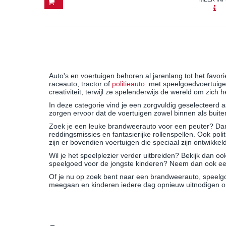
Auto's en voertuigen behoren al jarenlang tot het favo
raceauto, tractor of
politieauto
: met speelgoedvoertuige
creativiteit, terwijl ze spelenderwijs de wereld om zich
In deze categorie vind je een zorgvuldig geselecteerd
zorgen ervoor dat de voertuigen zowel binnen als buit
Zoek je een leuke brandweerauto voor een peuter? Dan 
reddingsmissies en fantasierijke rollenspellen. Ook poli
zijn er bovendien voertuigen die speciaal zijn ontwikk
Wil je het speelplezier verder uitbreiden? Bekijk dan o
speelgoed voor de jongste kinderen? Neem dan ook een 
Of je nu op zoek bent naar een brandweerauto, speelgo
meegaan en kinderen iedere dag opnieuw uitnodigen o