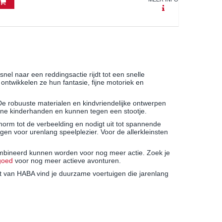
snel naar een reddingsactie rijdt tot een snelle
ntwikkelen ze hun fantasie, fijne motoriek en
De robuuste materialen en kindvriendelijke ontwerpen
eine kinderhanden en kunnen tegen een stootje.
orm tot de verbeelding en nodigt uit tot spannende
en voor urenlang speelplezier. Voor de allerkleinsten
mbineerd kunnen worden voor nog meer actie. Zoek je
lgoed
voor nog meer actieve avonturen.
t van HABA vind je duurzame voertuigen die jarenlang