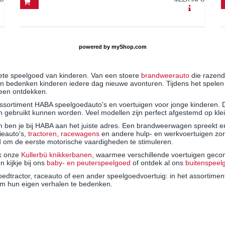
powered by
myShop.com
riete speelgoed van kinderen. Van een stoere
brandweerauto
die razend
n bedenken kinderen iedere dag nieuwe avonturen. Tijdens het spelen o
 heen ontdekken.
 assortiment HABA speelgoedauto's en voertuigen voor jonge kinderen. 
en gebruikt kunnen worden. Veel modellen zijn perfect afgestemd op kl
ben je bij HABA aan het juiste adres. Een brandweerwagen spreekt en
tieauto's,
tractoren
,
racewagens
en andere hulp- en werkvoertuigen zorg
eld om de eerste motorische vaardigheden te stimuleren.
ok onze
Kullerbü knikkerbanen
, waarmee verschillende voertuigen geco
kijkje bij ons
baby- en peuterspeelgoed
of ontdek al ons
buitenspee
edtractor, raceauto of een ander speelgoedvoertuig: in het assortimen
m hun eigen verhalen te bedenken.