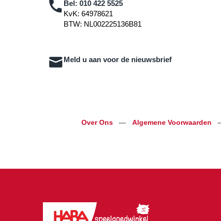
Bel:
010 422 5525
KvK: 64978621
BTW: NL002225136B81
Meld u aan voor de nieuwsbrief
Over Ons
—
Algemene Voorwaarden