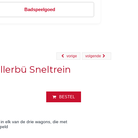
Badspeelgoed
vorige
volgende
llerbü Sneltrein
BESTEL
in elk van de drie wagons, die met
peld