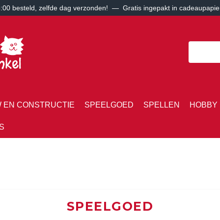
00 besteld, zelfde dag verzonden! — Gratis ingepakt in cadeaupapie
 EN CONSTRUCTIE
SPEELGOED
SPELLEN
HOBBY 
S
SPEELGOED