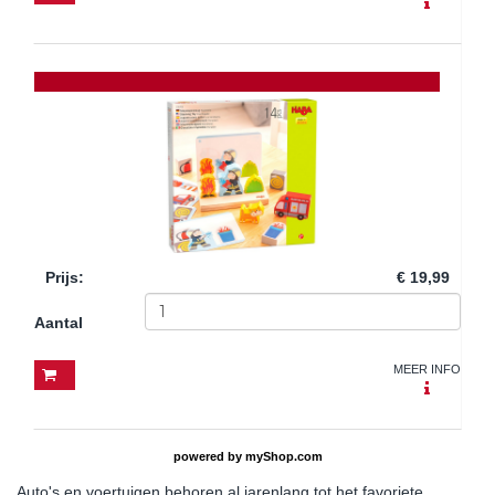
Prijs
:
€ 19,99
Aantal
MEER INFO
powered by
myShop.com
Auto's en voertuigen behoren al jarenlang tot het favoriete