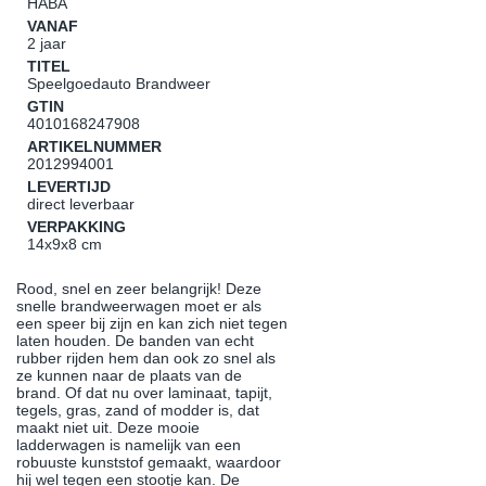
HABA
VANAF
2 jaar
TITEL
Speelgoedauto Brandweer
GTIN
4010168247908
ARTIKELNUMMER
2012994001
LEVERTIJD
direct leverbaar
VERPAKKING
14x9x8 cm
Rood, snel en zeer belangrijk! Deze
snelle brandweerwagen moet er als
een speer bij zijn en kan zich niet tegen
laten houden. De banden van echt
rubber rijden hem dan ook zo snel als
ze kunnen naar de plaats van de
brand. Of dat nu over laminaat, tapijt,
tegels, gras, zand of modder is, dat
maakt niet uit. Deze mooie
ladderwagen is namelijk van een
robuuste kunststof gemaakt, waardoor
hij wel tegen een stootje kan. De