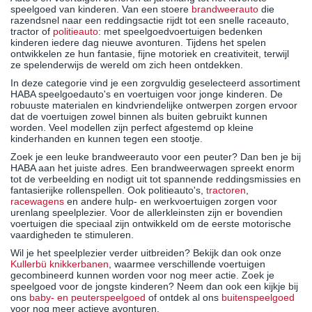
speelgoed van kinderen. Van een stoere
brandweerauto
die
razendsnel naar een reddingsactie rijdt tot een snelle raceauto,
tractor of
politieauto
: met speelgoedvoertuigen bedenken
kinderen iedere dag nieuwe avonturen. Tijdens het spelen
ontwikkelen ze hun fantasie, fijne motoriek en creativiteit, terwijl
ze spelenderwijs de wereld om zich heen ontdekken.
In deze categorie vind je een zorgvuldig geselecteerd assortiment
HABA speelgoedauto's en voertuigen voor jonge kinderen. De
robuuste materialen en kindvriendelijke ontwerpen zorgen ervoor
dat de voertuigen zowel binnen als buiten gebruikt kunnen
worden. Veel modellen zijn perfect afgestemd op kleine
kinderhanden en kunnen tegen een stootje.
Zoek je een leuke brandweerauto voor een peuter? Dan ben je bij
HABA aan het juiste adres. Een brandweerwagen spreekt enorm
tot de verbeelding en nodigt uit tot spannende reddingsmissies en
fantasierijke rollenspellen. Ook politieauto's,
tractoren
,
racewagens
en andere hulp- en werkvoertuigen zorgen voor
urenlang speelplezier. Voor de allerkleinsten zijn er bovendien
voertuigen die speciaal zijn ontwikkeld om de eerste motorische
vaardigheden te stimuleren.
Wil je het speelplezier verder uitbreiden? Bekijk dan ook onze
Kullerbü knikkerbanen
, waarmee verschillende voertuigen
gecombineerd kunnen worden voor nog meer actie. Zoek je
speelgoed voor de jongste kinderen? Neem dan ook een kijkje bij
ons
baby- en peuterspeelgoed
of ontdek al ons
buitenspeelgoed
voor nog meer actieve avonturen.