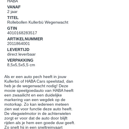
HABA
VANAF
2 jaar
TITEL
Rollebollen Kullerbü Wegenwacht
GTIN
4010168283517
ARTIKELNUMMER
2011864001
LEVERTIJD
direct leverbaar
VERPAKKING
8,5x5,5x5,5 cm
Als er een auto pech heeft in jouw
Kullerbü of HABA Cars speelstad, dan
heb je de wegenwacht nodig! Deze
mooie speelgoedauto van HABA heeft
een zwaailicht en een duidelijke
markering van een wegdek op de
motorkap. Zo kan iedereen meteen
zien wat voor functie deze auto heeft.
De vliegwielmotor in de achterwielen
zorgt er voor dat de auto door blijft
rijden als je hem een goede duw geeft.
Zo snelt hij in een sneltreinvaart