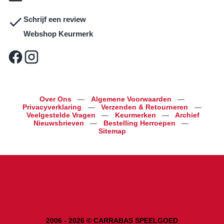
Schrijf een review
Webshop Keurmerk
Over Ons
—
Algemene Voorwaarden
—
Privacyverklaring
—
Verzenden & Retourneren
—
Veelgestelde Vragen
—
Keurmerken
—
Archief
Nieuwsbrieven
—
Bestelling Herroepen
—
Sitemap
2006 - 2026 © CARRABAS SPEELGOED