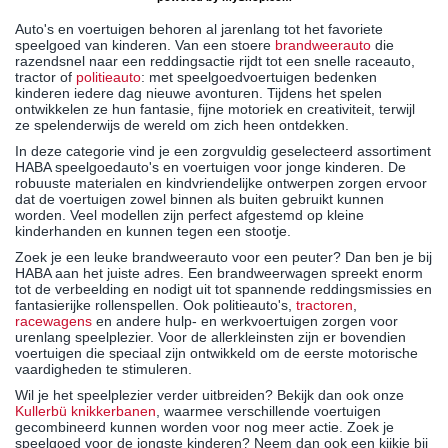
Auto's en voertuigen behoren al jarenlang tot het favoriete
speelgoed van kinderen. Van een stoere
brandweerauto
die
razendsnel naar een reddingsactie rijdt tot een snelle raceauto,
tractor of
politieauto
: met speelgoedvoertuigen bedenken
kinderen iedere dag nieuwe avonturen. Tijdens het spelen
ontwikkelen ze hun fantasie, fijne motoriek en creativiteit, terwijl
ze spelenderwijs de wereld om zich heen ontdekken.
In deze categorie vind je een zorgvuldig geselecteerd assortiment
HABA speelgoedauto's en voertuigen voor jonge kinderen. De
robuuste materialen en kindvriendelijke ontwerpen zorgen ervoor
dat de voertuigen zowel binnen als buiten gebruikt kunnen
worden. Veel modellen zijn perfect afgestemd op kleine
kinderhanden en kunnen tegen een stootje.
Zoek je een leuke brandweerauto voor een peuter? Dan ben je bij
HABA aan het juiste adres. Een brandweerwagen spreekt enorm
tot de verbeelding en nodigt uit tot spannende reddingsmissies en
fantasierijke rollenspellen. Ook politieauto's,
tractoren
,
racewagens
en andere hulp- en werkvoertuigen zorgen voor
urenlang speelplezier. Voor de allerkleinsten zijn er bovendien
voertuigen die speciaal zijn ontwikkeld om de eerste motorische
vaardigheden te stimuleren.
Wil je het speelplezier verder uitbreiden? Bekijk dan ook onze
Kullerbü knikkerbanen
, waarmee verschillende voertuigen
gecombineerd kunnen worden voor nog meer actie. Zoek je
speelgoed voor de jongste kinderen? Neem dan ook een kijkje bij