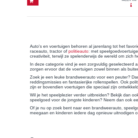
Auto's en voertuigen behoren al jarenlang tot het favo
raceauto, tractor of
politieauto
: met speelgoedvoertuige
creativiteit, terwijl ze spelenderwijs de wereld om zich
In deze categorie vind je een zorgvuldig geselecteerd
zorgen ervoor dat de voertuigen zowel binnen als buit
Zoek je een leuke brandweerauto voor een peuter? Dan 
reddingsmissies en fantasierijke rollenspellen. Ook poli
zijn er bovendien voertuigen die speciaal zijn ontwikk
Wil je het speelplezier verder uitbreiden? Bekijk dan o
speelgoed voor de jongste kinderen? Neem dan ook een 
Of je nu op zoek bent naar een brandweerauto, speelgo
meegaan en kinderen iedere dag opnieuw uitnodigen o