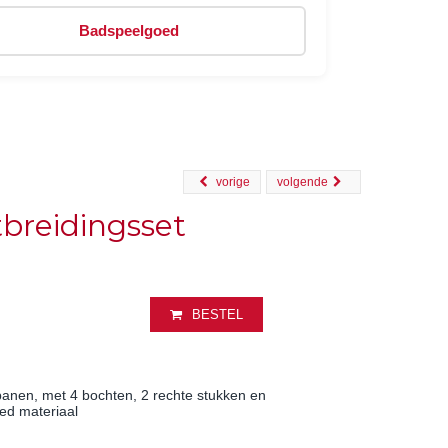
Badspeelgoed
vorige
volgende
breidingsset
BESTEL
anen, met 4 bochten, 2 rechte stukken en
led materiaal