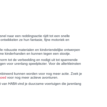
snel naar een reddingsactie rijdt tot een snelle
ntwikkelen ze hun fantasie, fijne motoriek en
De robuuste materialen en kindvriendelijke ontwerpen
eine kinderhanden en kunnen tegen een stootje.
orm tot de verbeelding en nodigt uit tot spannende
en voor urenlang speelplezier. Voor de allerkleinsten
mbineerd kunnen worden voor nog meer actie. Zoek je
lgoed
voor nog meer actieve avonturen.
t van HABA vind je duurzame voertuigen die jarenlang