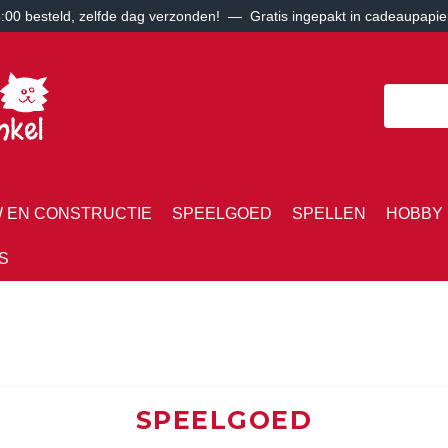
00 besteld, zelfde dag verzonden! — Gratis ingepakt in cadeaupapie
 EN CONSTRUCTIE
SPEELGOED
SPELLEN
HOBBY 
S
SPEELGOED