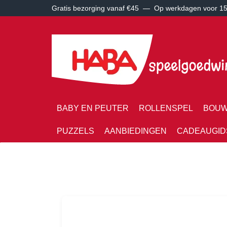
Gratis bezorging vanaf €45 —
Op werkdagen voor 15:
BABY EN PEUTER
ROLLENSPEL
BOUW
PUZZELS
AANBIEDINGEN
CADEAUGID