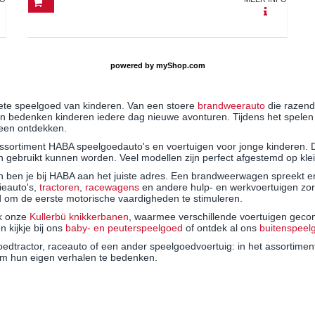
powered by
myShop.com
riete speelgoed van kinderen. Van een stoere
brandweerauto
die razend
n bedenken kinderen iedere dag nieuwe avonturen. Tijdens het spelen o
 heen ontdekken.
 assortiment HABA speelgoedauto's en voertuigen voor jonge kinderen. 
en gebruikt kunnen worden. Veel modellen zijn perfect afgestemd op kl
ben je bij HABA aan het juiste adres. Een brandweerwagen spreekt en
tieauto's,
tractoren
,
racewagens
en andere hulp- en werkvoertuigen zorg
eld om de eerste motorische vaardigheden te stimuleren.
ok onze
Kullerbü knikkerbanen
, waarmee verschillende voertuigen geco
kijkje bij ons
baby- en peuterspeelgoed
of ontdek al ons
buitenspee
edtractor, raceauto of een ander speelgoedvoertuig: in het assortimen
m hun eigen verhalen te bedenken.