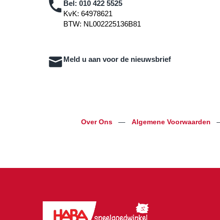
Bel:
010 422 5525
KvK: 64978621
BTW: NL002225136B81
Meld u aan voor de nieuwsbrief
Over Ons
—
Algemene Voorwaarden