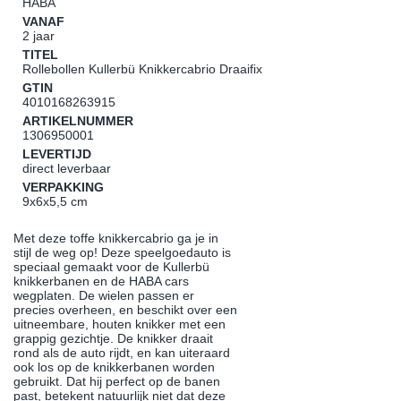
HABA
VANAF
2 jaar
TITEL
Rollebollen Kullerbü Knikkercabrio Draaifix
GTIN
4010168263915
ARTIKELNUMMER
1306950001
LEVERTIJD
direct leverbaar
VERPAKKING
9x6x5,5 cm
Met deze toffe knikkercabrio ga je in
stijl de weg op! Deze speelgoedauto is
speciaal gemaakt voor de Kullerbü
knikkerbanen en de HABA cars
wegplaten. De wielen passen er
precies overheen, en beschikt over een
uitneembare, houten knikker met een
grappig gezichtje. De knikker draait
rond als de auto rijdt, en kan uiteraard
ook los op de knikkerbanen worden
gebruikt. Dat hij perfect op de banen
past, betekent natuurlijk niet dat deze