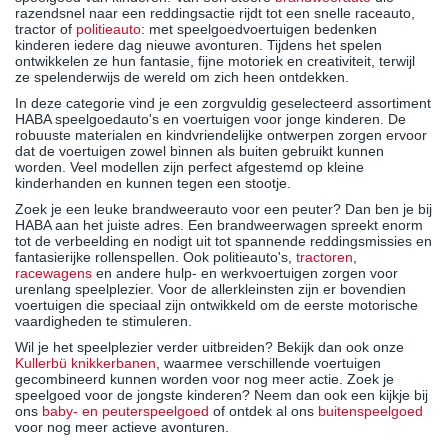
razendsnel naar een reddingsactie rijdt tot een snelle raceauto,
tractor of
politieauto
: met speelgoedvoertuigen bedenken
kinderen iedere dag nieuwe avonturen. Tijdens het spelen
ontwikkelen ze hun fantasie, fijne motoriek en creativiteit, terwijl
ze spelenderwijs de wereld om zich heen ontdekken.
In deze categorie vind je een zorgvuldig geselecteerd assortiment
HABA speelgoedauto's en voertuigen voor jonge kinderen. De
robuuste materialen en kindvriendelijke ontwerpen zorgen ervoor
dat de voertuigen zowel binnen als buiten gebruikt kunnen
worden. Veel modellen zijn perfect afgestemd op kleine
kinderhanden en kunnen tegen een stootje.
Zoek je een leuke brandweerauto voor een peuter? Dan ben je bij
HABA aan het juiste adres. Een brandweerwagen spreekt enorm
tot de verbeelding en nodigt uit tot spannende reddingsmissies en
fantasierijke rollenspellen. Ook politieauto's,
tractoren
,
racewagens
en andere hulp- en werkvoertuigen zorgen voor
urenlang speelplezier. Voor de allerkleinsten zijn er bovendien
voertuigen die speciaal zijn ontwikkeld om de eerste motorische
vaardigheden te stimuleren.
Wil je het speelplezier verder uitbreiden? Bekijk dan ook onze
Kullerbü knikkerbanen
, waarmee verschillende voertuigen
gecombineerd kunnen worden voor nog meer actie. Zoek je
speelgoed voor de jongste kinderen? Neem dan ook een kijkje bij
ons
baby- en peuterspeelgoed
of ontdek al ons
buitenspeelgoed
voor nog meer actieve avonturen.