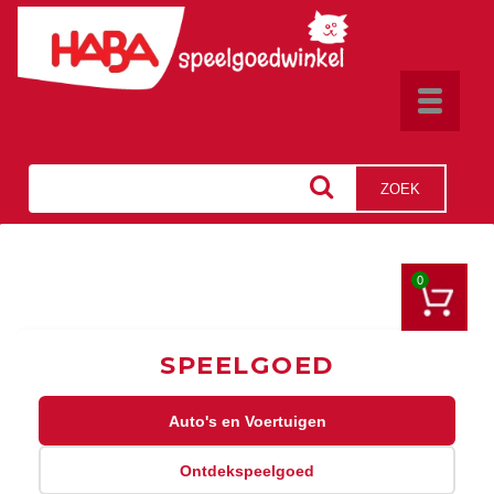
Toggle
navigat
ZOEK
0
SPEELGOED
Auto's en Voertuigen
Ontdekspeelgoed