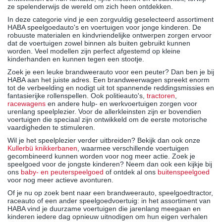
ze spelenderwijs de wereld om zich heen ontdekken.
In deze categorie vind je een zorgvuldig geselecteerd assortiment
HABA speelgoedauto's en voertuigen voor jonge kinderen. De
robuuste materialen en kindvriendelijke ontwerpen zorgen ervoor
dat de voertuigen zowel binnen als buiten gebruikt kunnen
worden. Veel modellen zijn perfect afgestemd op kleine
kinderhanden en kunnen tegen een stootje.
Zoek je een leuke brandweerauto voor een peuter? Dan ben je bij
HABA aan het juiste adres. Een brandweerwagen spreekt enorm
tot de verbeelding en nodigt uit tot spannende reddingsmissies en
fantasierijke rollenspellen. Ook politieauto's,
tractoren
,
racewagens
en andere hulp- en werkvoertuigen zorgen voor
urenlang speelplezier. Voor de allerkleinsten zijn er bovendien
voertuigen die speciaal zijn ontwikkeld om de eerste motorische
vaardigheden te stimuleren.
Wil je het speelplezier verder uitbreiden? Bekijk dan ook onze
Kullerbü knikkerbanen
, waarmee verschillende voertuigen
gecombineerd kunnen worden voor nog meer actie. Zoek je
speelgoed voor de jongste kinderen? Neem dan ook een kijkje bij
ons
baby- en peuterspeelgoed
of ontdek al ons
buitenspeelgoed
voor nog meer actieve avonturen.
Of je nu op zoek bent naar een brandweerauto, speelgoedtractor,
raceauto of een ander speelgoedvoertuig: in het assortiment van
HABA vind je duurzame voertuigen die jarenlang meegaan en
kinderen iedere dag opnieuw uitnodigen om hun eigen verhalen