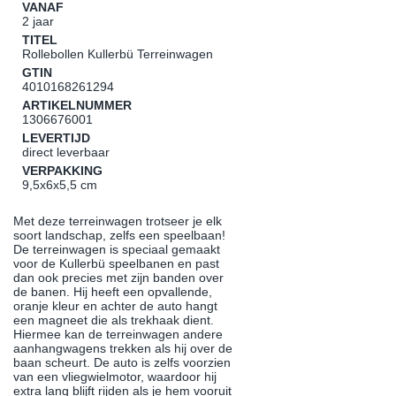
VANAF
2 jaar
TITEL
Rollebollen Kullerbü Terreinwagen
GTIN
4010168261294
ARTIKELNUMMER
1306676001
LEVERTIJD
direct leverbaar
VERPAKKING
9,5x6x5,5 cm
Met deze terreinwagen trotseer je elk
soort landschap, zelfs een speelbaan!
De terreinwagen is speciaal gemaakt
voor de Kullerbü speelbanen en past
dan ook precies met zijn banden over
de banen. Hij heeft een opvallende,
oranje kleur en achter de auto hangt
een magneet die als trekhaak dient.
Hiermee kan de terreinwagen andere
aanhangwagens trekken als hij over de
baan scheurt. De auto is zelfs voorzien
van een vliegwielmotor, waardoor hij
extra lang blijft rijden als je hem vooruit