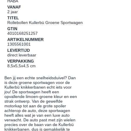
HABA
VANAF
2 jaar
TITEL
Rollebollen Kullerbü Groene Sportwagen
GTIN
4010168251257
ARTIKELNUMMER
1305561001
LEVERTIJD
direct leverbaar
VERPAKKING
8,5x5,5x4,5 cm
Ben jij een echte snelheidsduivel? Dan
is deze groene sportwagen voor de
Kullerbü knikkerbanen echt iets voor
jou! De sportwagen heeft een
opvallende limoen-groene kleur en een
strak ontwerp. Van de gewelfde
motorkap tot aan de grote spoiler
achterop de auto, deze sportwagen
heeft alles wat je van een luxe auto
verwacht. De auto past met zijn wielen
precies over de baan van de Kullerbü
knikkerbanen, dus is gemakkelijk te