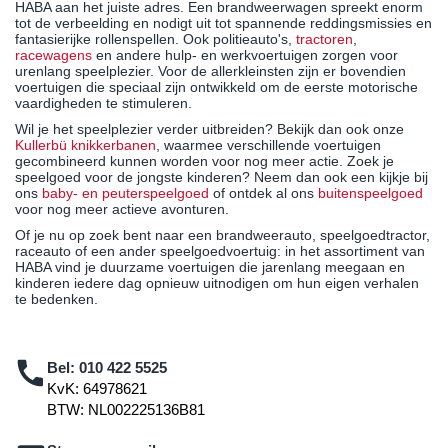
HABA aan het juiste adres. Een brandweerwagen spreekt enorm
tot de verbeelding en nodigt uit tot spannende reddingsmissies en
fantasierijke rollenspellen. Ook politieauto's,
tractoren
,
racewagens
en andere hulp- en werkvoertuigen zorgen voor
urenlang speelplezier. Voor de allerkleinsten zijn er bovendien
voertuigen die speciaal zijn ontwikkeld om de eerste motorische
vaardigheden te stimuleren.
Wil je het speelplezier verder uitbreiden? Bekijk dan ook onze
Kullerbü knikkerbanen
, waarmee verschillende voertuigen
gecombineerd kunnen worden voor nog meer actie. Zoek je
speelgoed voor de jongste kinderen? Neem dan ook een kijkje bij
ons
baby- en peuterspeelgoed
of ontdek al ons
buitenspeelgoed
voor nog meer actieve avonturen.
Of je nu op zoek bent naar een brandweerauto, speelgoedtractor,
raceauto of een ander speelgoedvoertuig: in het assortiment van
HABA vind je duurzame voertuigen die jarenlang meegaan en
kinderen iedere dag opnieuw uitnodigen om hun eigen verhalen
te bedenken.
Bel:
010 422 5525
KvK: 64978621
BTW: NL002225136B81