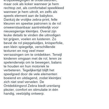
kruipbewegingen te ondersteunen,
maar ook als koker wanneer je hem
rechtop zet, als comfortabel speelkleed
wanneer je hem uitrolt, en zelfs als
speels element aan de babybox.
Dankzij de vrolijke zebra-print, felle
kleuren en speelse patronen is de rol
onweerstaanbaar aantrekkelijk voor
nieuwsgierige kleintjes. Overal zijn
leuke details te vinden die uitnodigen
tot grijpen, voelen en luisteren. Zo
bevat de rol piepgeluidjes, knisperfolie,
een klein spiegeltje, verschillende
texturen en nog veel meer
verrassingen om te ontdekken. Terwijl
kinderen omgaan met de rol, leren ze
spelenderwijs om te bewegen, balans
te houden en hun motoriek te
verbeteren. Tegelijkertijd blijft het
speelgoed door de vele elementen
boeiend en uitdagend, zodat kleintjes
zich niet snel vervelen. De
Ontdekkingsrol Zebra biedt urenlang
plezier, comfort en stimulatie in één
handig, veelzijdig ontwerp.