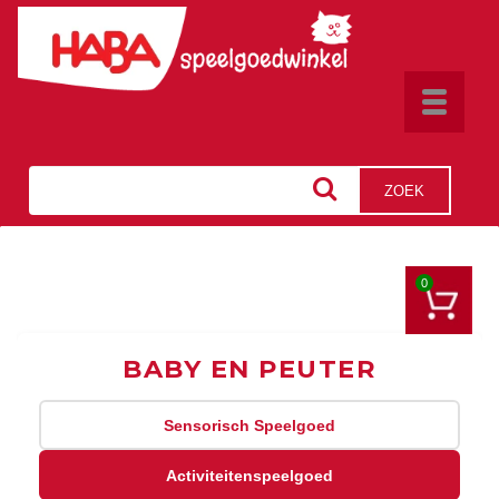
Toggle
navigat
ZOEK
0
BABY EN PEUTER
Sensorisch Speelgoed
Activiteitenspeelgoed