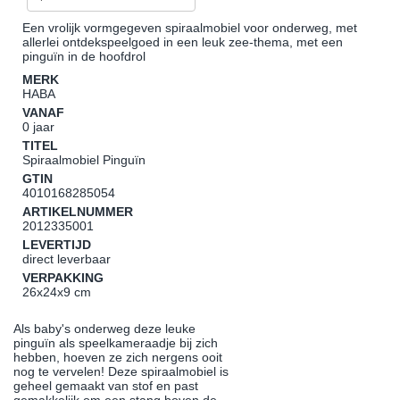
Een vrolijk vormgegeven spiraalmobiel voor onderweg, met
allerlei ontdekspeelgoed in een leuk zee-thema, met een
pinguïn in de hoofdrol
MERK
HABA
VANAF
0 jaar
TITEL
Spiraalmobiel Pinguïn
GTIN
4010168285054
ARTIKELNUMMER
2012335001
LEVERTIJD
direct leverbaar
VERPAKKING
26x24x9 cm
Als baby's onderweg deze leuke
pinguïn als speelkameraadje bij zich
hebben, hoeven ze zich nergens ooit
nog te vervelen! Deze spiraalmobiel is
geheel gemaakt van stof en past