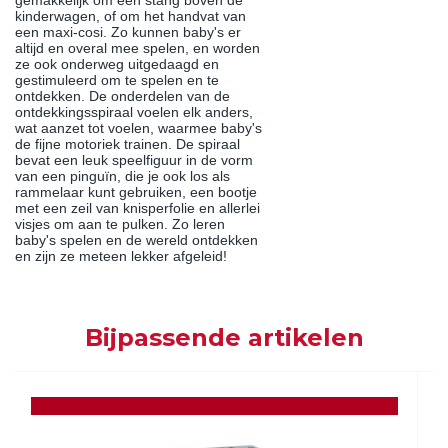
gemakkelijk om een stang boven de
kinderwagen, of om het handvat van
een maxi-cosi. Zo kunnen baby's er
altijd en overal mee spelen, en worden
ze ook onderweg uitgedaagd en
gestimuleerd om te spelen en te
ontdekken. De onderdelen van de
ontdekkingsspiraal voelen elk anders,
wat aanzet tot voelen, waarmee baby's
de fijne motoriek trainen. De spiraal
bevat een leuk speelfiguur in de vorm
van een pinguïn, die je ook los als
rammelaar kunt gebruiken, een bootje
met een zeil van knisperfolie en allerlei
visjes om aan te pulken. Zo leren
baby's spelen en de wereld ontdekken
en zijn ze meteen lekker afgeleid!
Bijpassende artikelen