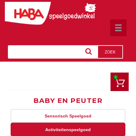
Toggle
navigat
ZOEK
0
BABY EN PEUTER
Sensorisch Speelgoed
Activiteitenspeelgoed