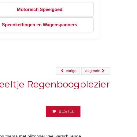
Motorisch Speelgoed
Speenkettingen en Wagenspanners
vorige
volgende
eltje Regenboogplezier
BESTEL
og thema met bijzonder veel verschillende