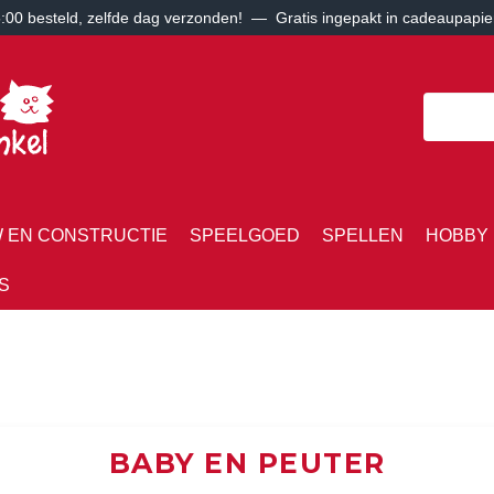
00 besteld, zelfde dag verzonden! — Gratis ingepakt in cadeaupapie
 EN CONSTRUCTIE
SPEELGOED
SPELLEN
HOBBY 
S
BABY EN PEUTER