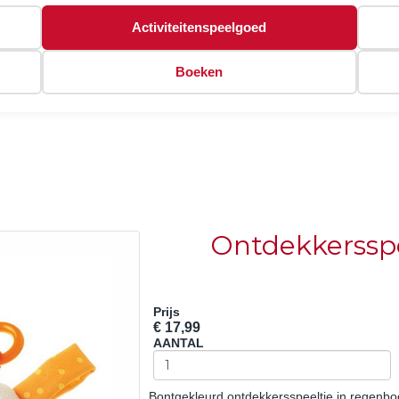
Activiteitenspeelgoed
Boeken
Ontdekkersspe
Prijs
€ 17,99
AANTAL
Bontgekleurd ontdekkersspeeltje in regenbo