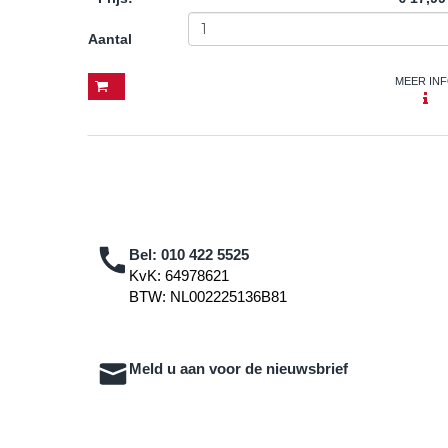
Aantal
MEER IN
Bel:
010 422 5525
KvK: 64978621
BTW: NL002225136B81
Meld u aan voor de nieuwsbrief