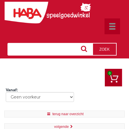
Toggle
navigat
ZOEK
0
Vanaf
:
terug naar overzicht
volgende