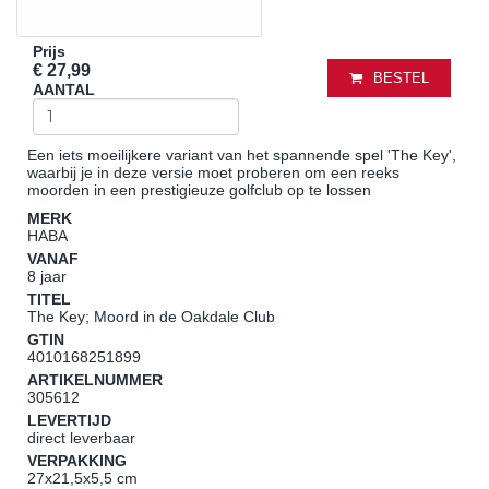
Prijs
€ 27,99
BESTEL
AANTAL
Een iets moeilijkere variant van het spannende spel 'The Key',
waarbij je in deze versie moet proberen om een reeks
moorden in een prestigieuze golfclub op te lossen
MERK
HABA
VANAF
8 jaar
TITEL
The Key; Moord in de Oakdale Club
GTIN
4010168251899
ARTIKELNUMMER
305612
LEVERTIJD
direct leverbaar
VERPAKKING
27x21,5x5,5 cm