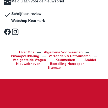
Meld u aan voor de nieuwsbrief
Schrijf een review
Webshop Keurmerk
Over Ons
—
Algemene Voorwaarden
—
Privacyverklaring
—
Verzenden & Retourneren
—
Veelgestelde Vragen
—
Keurmerken
—
Archief
Nieuwsbrieven
—
Bestelling Herroepen
—
Sitemap