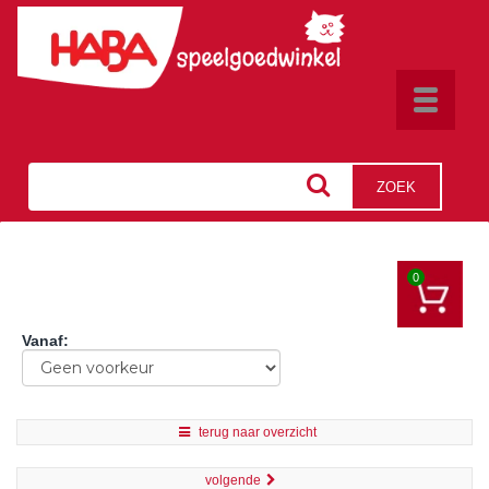
Toggle
navigat
ZOEK
0
Vanaf
:
terug naar overzicht
volgende