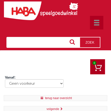
Toggle
navigat
ZOEK
0
Vanaf
:
terug naar overzicht
volgende