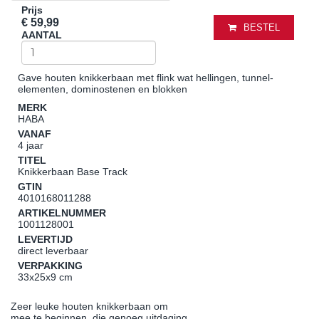
Prijs
€ 59,99
BESTEL
AANTAL
Gave houten knikkerbaan met flink wat hellingen, tunnel-
elementen, dominostenen en blokken
MERK
HABA
VANAF
4 jaar
TITEL
Knikkerbaan Base Track
GTIN
4010168011288
ARTIKELNUMMER
1001128001
LEVERTIJD
direct leverbaar
VERPAKKING
33x25x9 cm
Zeer leuke houten knikkerbaan om
mee te beginnen, die genoeg uitdaging