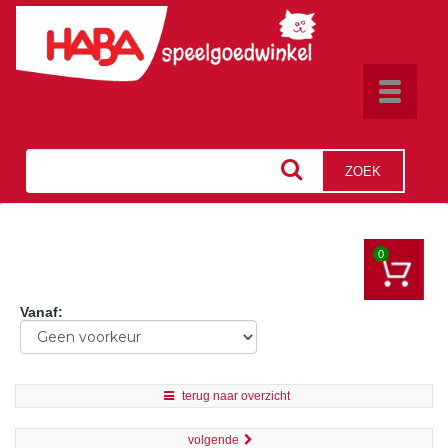
Toggle
navigat
ZOEK
0
Vanaf
:
terug naar overzicht
volgende