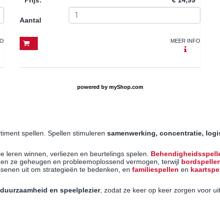
Aantal
FO
MEER INFO
powered by
myShop.com
timent spellen. Spellen stimuleren
samenwerking, concentratie, log
ie leren winnen, verliezen en beurtelings spelen.
Behendigheidsspell
nen ze geheugen en probleemoplossend vermogen, terwijl
bordspelle
senen uit om strategieën te bedenken, en
familiespellen
en
kaartspe
, duurzaamheid en speelplezier
, zodat ze keer op keer zorgen voor u