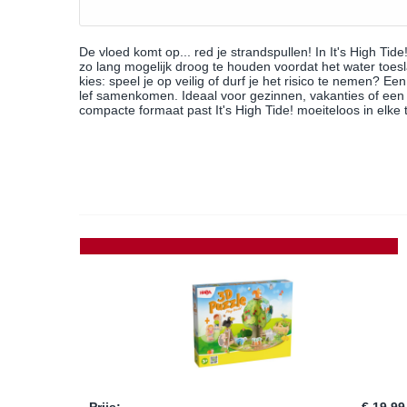
De vloed komt op... red je strandspullen! In It's High Ti
zo lang mogelijk droog te houden voordat het water toes
kies: speel je op veilig of durf je het risico te nemen? E
lef samenkomen. Ideaal voor gezinnen, vakanties of een g
compacte formaat past It's High Tide! moeiteloos in elke t
Prijs
:
€ 19,99