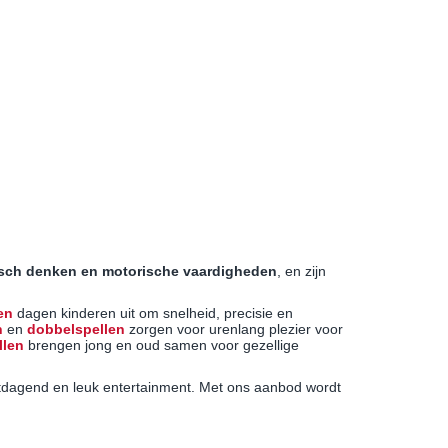
isch denken en motorische vaardigheden
, en zijn
en
dagen kinderen uit om snelheid, precisie en
n
en
dobbelspellen
zorgen voor urenlang plezier voor
llen
brengen jong en oud samen voor gezellige
itdagend en leuk entertainment. Met ons aanbod wordt