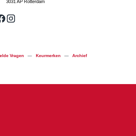
3031 AP Rotterdam
telde Vragen
—
Keurmerken
—
Archief