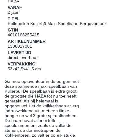
HABA
VANAF
2 jaar
TITEL
Rollebollen Kullerbü Maxi Speelbaan Bergavontuur
GTIN
4010168255415
ARTIKELNUMMER
1306017001
LEVERTIJD
direct leverbaar
VERPAKKING
53x42,5x41,5 cm
Ga mee op avontuur in de bergen met
deze spannende maxi speelbaan van
Kullerbü! De speelbaan is extra groot,
de grootste die HABA tot nu toe heeft
gemaakt. Als hij helemaal is
opgebouwd ziet de knikkerbaan er erg
indrukwekkend uit, met een flinke
hoogte en wel 3 grote spiraalbochten.
De baan bevat allerlei toffe
speelelementen, zoals de vallende
stenen, de dominotrap en de
klokkentoren, zo valt er op elk stukje