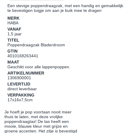
Een stevige poppendraagzak, met een handig en gemakkelijk
te bevestigen tuigje om aan je buik mee te dragen
MERK
HABA
VANAF
1,5 jaar
TITEL
Poppendraagzak Bladerdroom
GTIN
4010168263441
MAAT
Geschikt voor alle lappenpoppen.
ARTIKELNUMMER
1306900001
LEVERTIJD
direct leverbaar
VERPAKKING
17x16x7,5cm
Je hoeft je pop voortaan nooit meer
thuis te laten, met deze vrolijke
poppendraagtas! De tas heeft een
mooie, blauwe kleur met grijze en
groene accenten. Het zitje is bevestigd