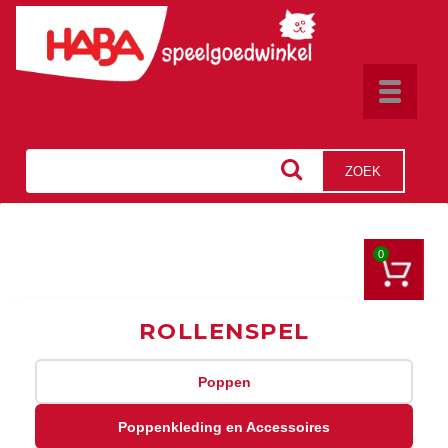
Toggle
navigat
ZOEK
0
ROLLENSPEL
Poppen
Poppenkleding en Accessoires