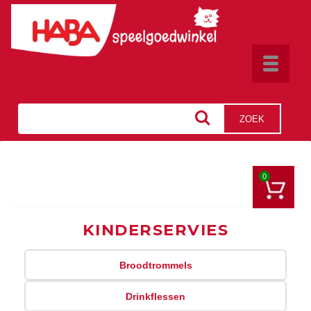
Toggle
navigat
ZOEK
0
KINDERSERVIES
Broodtrommels
Drinkflessen