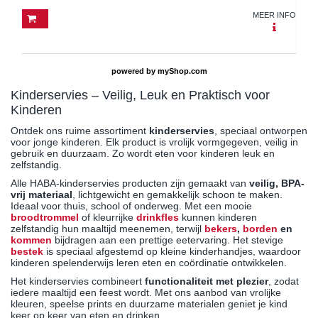
MEER INFO
powered by
myShop.com
Kinderservies – Veilig, Leuk en Praktisch voor
Kinderen
Ontdek ons ruime assortiment
kinderservies
, speciaal ontworpen
voor jonge kinderen. Elk product is vrolijk vormgegeven, veilig in
gebruik en duurzaam. Zo wordt eten voor kinderen leuk en
zelfstandig.
Alle HABA-kinderservies producten zijn gemaakt van
veilig, BPA-
vrij materiaal
, lichtgewicht en gemakkelijk schoon te maken.
Ideaal voor thuis, school of onderweg. Met een mooie
broodtrommel
of kleurrijke
drinkfles
kunnen kinderen
zelfstandig hun maaltijd meenemen, terwijl
bekers
,
borden
en
kommen
bijdragen aan een prettige eetervaring. Het stevige
bestek
is speciaal afgestemd op kleine kinderhandjes, waardoor
kinderen spelenderwijs leren eten en coördinatie ontwikkelen.
Het kinderservies combineert
functionaliteit met plezier
, zodat
iedere maaltijd een feest wordt. Met ons aanbod van vrolijke
kleuren, speelse prints en duurzame materialen geniet je kind
keer op keer van eten en drinken.