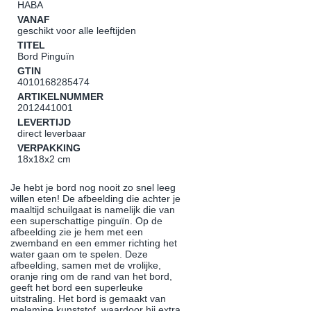
HABA
VANAF
geschikt voor alle leeftijden
TITEL
Bord Pinguïn
GTIN
4010168285474
ARTIKELNUMMER
2012441001
LEVERTIJD
direct leverbaar
VERPAKKING
18x18x2 cm
Je hebt je bord nog nooit zo snel leeg
willen eten! De afbeelding die achter je
maaltijd schuilgaat is namelijk die van
een superschattige pinguïn. Op de
afbeelding zie je hem met een
zwemband en een emmer richting het
water gaan om te spelen. Deze
afbeelding, samen met de vrolijke,
oranje ring om de rand van het bord,
geeft het bord een superleuke
uitstraling. Het bord is gemaakt van
melamine kunststof, waardoor hij extra