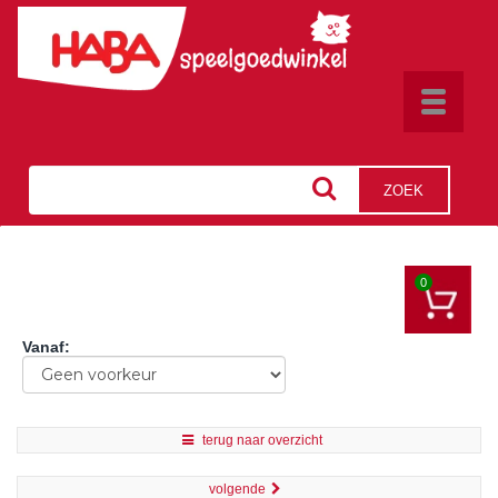
Toggle
navigat
ZOEK
0
Vanaf
:
terug naar overzicht
volgende