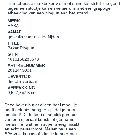
Een robuuste drinkbeker van melamine kunststof, die goed
tegen een stootje kan en versierd is met een grappige
afbeelding van een pinguïn aan het strand
MERK
HABA
VANAF
geschikt voor alle leeftijden
TITEL
Beker Pinguïn
GTIN
4010168285573
ARTIKELNUMMER
2012443001
LEVERTIJD
direct leverbaar
VERPAKKING
9,5x7,5x7,5 cm
Deze beker is niet alleen heel mooi, je
hoeft ook niet bang te zijn dat je hem
omstoot! De beker is namelijk gemaakt
van een speciaal kunststof genaamd
melamine, wat hem super stevig maakt
en echt peuterproof. Melamine is een
BPA-vrije kunststof, dus je kunt er met