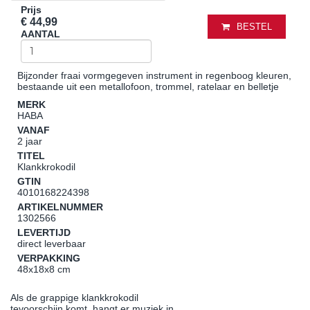
Prijs
€ 44,99
BESTEL
AANTAL
Bijzonder fraai vormgegeven instrument in regenboog kleuren,
bestaande uit een metallofoon, trommel, ratelaar en belletje
MERK
HABA
VANAF
2 jaar
TITEL
Klankkrokodil
GTIN
4010168224398
ARTIKELNUMMER
1302566
LEVERTIJD
direct leverbaar
VERPAKKING
48x18x8 cm
Als de grappige klankkrokodil
tevoorschijn komt, hangt er muziek in