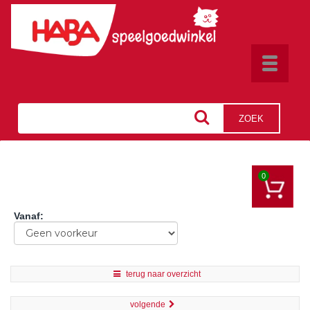
Toggle
navigat
ZOEK
0
Vanaf
:
terug naar overzicht
volgende